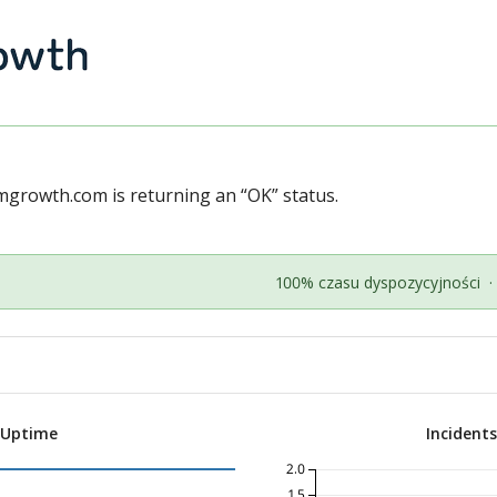
omgrowth.com
is returning an “OK” status.
100% czasu dyspozycyjności
·
 Uptime
Incident
2.0
1.5