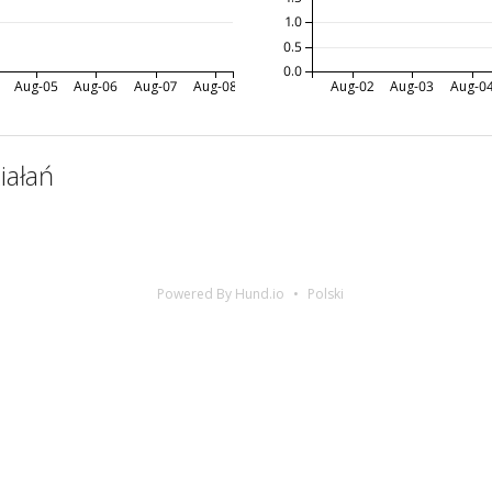
1.0
0.5
0.0
Aug-05
Aug-06
Aug-07
Aug-08
Aug-02
Aug-03
Aug-0
iałań
Powered By Hund.io
Polski